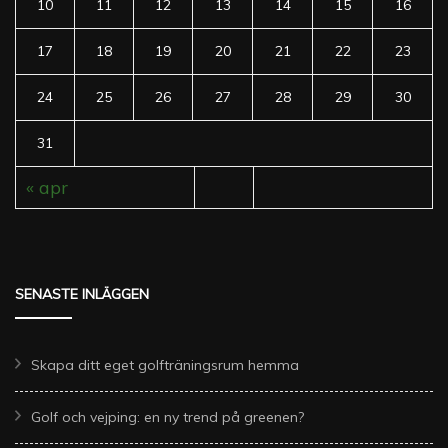
10
11
12
13
14
15
16
17
18
19
20
21
22
23
24
25
26
27
28
29
30
31
« apr
SENASTE INLÄGGEN
Skapa ditt eget golfträningsrum hemma
Golf och vejping: en ny trend på greenen?