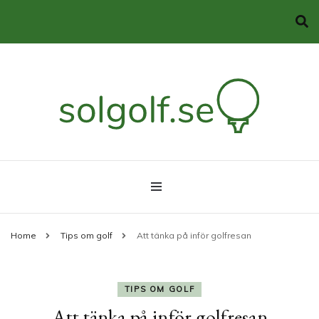
Allt du behöver veta om golf
solgolf.se
Home
Tips om golf
Att tänka på inför golfresan
TIPS OM GOLF
Att tänka på inför golfresan