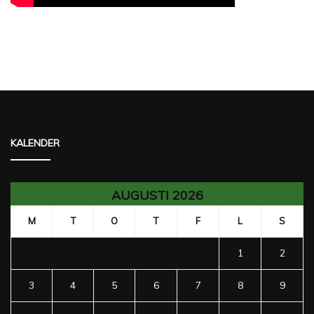
KALENDER
AUGUSTI 2026
M
T
O
T
F
L
S
1
2
3
4
5
6
7
8
9