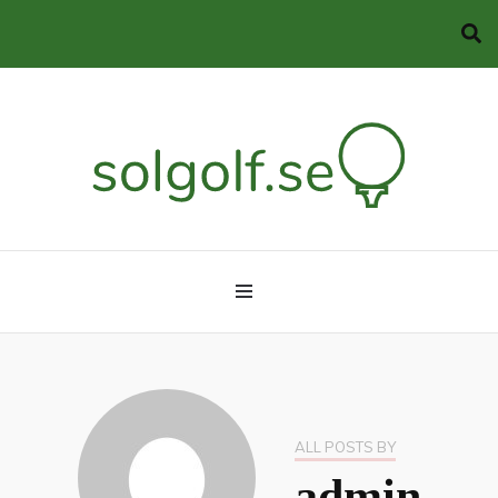
Allt du behöver veta om golf
solgolf.se
ALL POSTS BY
admin