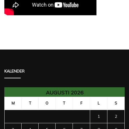
KALENDER
AUGUSTI 2026
M
T
O
T
F
L
S
1
2