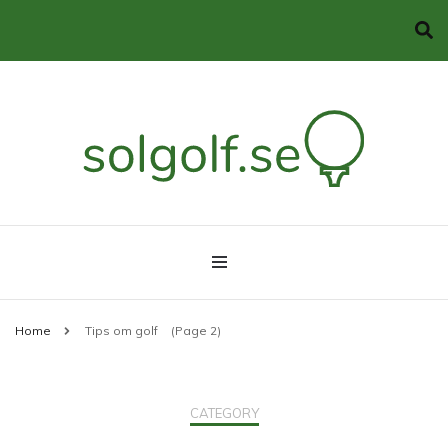
Allt du behöver veta om golf
solgolf.se
Home
Tips om golf
(Page 2)
CATEGORY