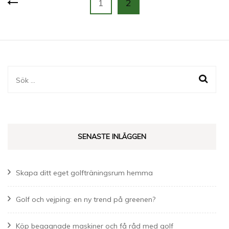
Page
Page
1
2
för
inlägg
Sök
efter:
SENASTE INLÄGGEN
Skapa ditt eget golfträningsrum hemma
Golf och vejping: en ny trend på greenen?
Köp begagnade maskiner och få råd med golf